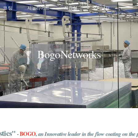
코 팅
제놀라이트
자료실
오시는길
BogoNetworks
stics"
-
BOGO
,
an Innovative leader in the flow coating on the 